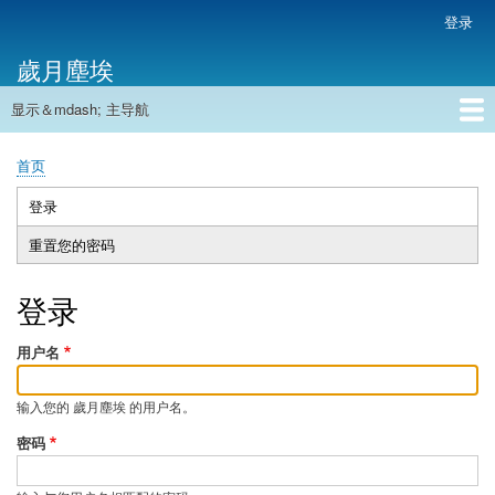
跳
登录
用
转
户
歲月塵埃
到
帐
主
户
显示＆mdash; 主导航
要
主
菜
内
导
容
首页
单
首页
航
面
包
登录
（活
主
屑
动
重置您的密码
标
标
签
签）
登录
用户名
输入您的 歲月塵埃 的用户名。
密码