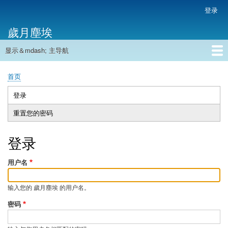
跳
登录
用
转
户
歲月塵埃
到
帐
主
户
显示＆mdash; 主导航
要
主
菜
内
导
容
首页
单
首页
航
面
包
登录
（活
主
屑
动
重置您的密码
标
标
签
签）
登录
用户名
输入您的 歲月塵埃 的用户名。
密码