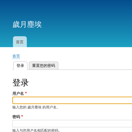
用
户
歲月塵埃
帐
户
菜
首页
主
单
导
首页
航
面
登录
（活动标签）
重置您的密码
包
主
屑
标
登录
签
用户名
输入您的 歲月塵埃 的用户名。
密码
输入与您用户名相匹配的密码。