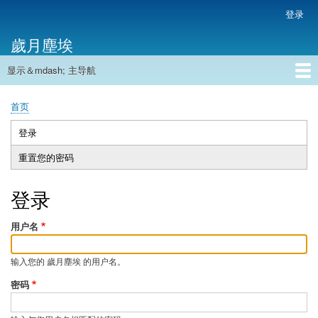
跳
登录
用
转
户
歲月塵埃
到
帐
主
户
显示＆mdash; 主导航
要
主
菜
内
导
容
首页
单
首页
航
面
包
登录
（活
主
屑
动
重置您的密码
标
标
签
签）
登录
用户名
输入您的 歲月塵埃 的用户名。
密码