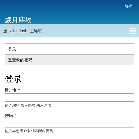
跳
登录
用
转
户
歲月塵埃
到
帐
主
户
显示＆mdash; 主导航
要
主
菜
内
导
容
首页
单
航
登录
（活
主
动
重置您的密码
标
标
签
签）
登录
用户名
输入您的 歲月塵埃 的用户名。
密码
输入与您用户名相匹配的密码。