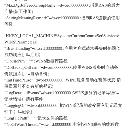
“MaxDgBufferedGroupName”=dword:00000000 ;指定RAS的最大
广播值(工作组)
“SettingMeaningRemark”=dword:00000000 ;控制RAS连接的使用
等级
[HKEY_LOCAL_MACHINE\System\CurrentControlSet\Services\
WINS\Parameters]
“BrustHanding”=dword:00000000 ;启用客户端请求丢失时仍回传
成功响应〖0=启用〗
“DbFileNm”=”" ;WINS数据库路径
“DoBackupOnTerm”=dword:00000000 ;停用WINS服务时自动备
份数据库〖1=自动备份〗
“InitTimePause”=dword:00000000 ;WINS服务启动在暂停状态(确
保重写前不会有新的登记)
“LogDetailedEvents”=dword:00000000 ;WINS服务的记录等级0=
记录错误1=所有事件
“LoggingOn”=dword:00000000 ;把WINS记录的改变写入到记录文
件中〖1=记录〗
“LogFilePath”=”" ;记录文件的路径
“NoOfWordThreads”=dword:00000000 ;控制WINS服务的线程数