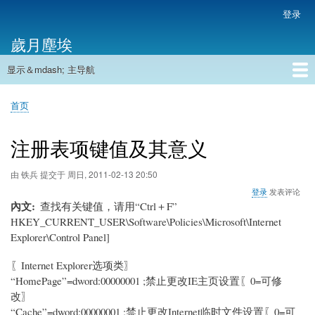
跳
登录
用
转
户
歲月塵埃
到
帐
主
户
显示＆mdash; 主导航
要
主
菜
内
导
容
首页
单
首页
航
面
包
注册表项键值及其意义
屑
由
铁兵
提交于
周日, 2011-02-13 20:50
登录
发表评论
內文
查找有关键值，请用“Ctrl＋F”
HKEY_CURRENT_USER\Software\Policies\Microsoft\Internet
Explorer\Control Panel]
〖Internet Explorer选项类〗
“HomePage”=dword:00000001 ;禁止更改IE主页设置〖0=可修
改〗
“Cache”=dword:00000001 ;禁止更改Internet临时文件设置〖0=可