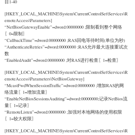
目1-40
[HKEY_LOCAL_MACHINE\System\CurrentControlSet\Services\R
emoteAccess\Parameters]
“NetBiosGatewayEnable”=dword:00000000 ;限制看到整个网络
〖0=限制〗
“CallbackTime”=dword:00000000 ;RAS回电等待时间(单位为秒)
“AuthenticateRetries”=dword:00000000 ;RAS允许最大连接重试次
数
“EnabledAudit”=dword:00000000 ;对RAS进行检查〖1=检查〗
[HKEY_LOCAL_MACHINE\System\CurrentControlSet\Services\R
emoteAccess\Parameters\NetBiosGateway]
“McastFwdWhenSessionTraffic”=dword:00000000 ;增加RAS的网
络流量〖1=增加流量〗
“EnableNetBiosSessionsAuditing”=dword:00000000;记录NetBios流
量〖1=记录〗
“RemoteListen”=dword:00000000 ;加强对本地网络的使用权限
〖1=较大权限〗
[HKEY_LOCAL_MACHINE\System\CurrentControlSet\Services\R