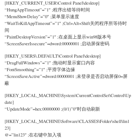
[HKEY_CURRENT_USER\Control Panel\desktop]
“HungAppTimeout”=”1″ ;程序出错等待时间
“MenuShowDelay”=”0″ ;菜单显示速度
“WaitToKillAppTimeout”=”1″ ;Ctrl+Alt+Shift关闭程序所等待时
间
“PaintDesktopVersion”=”1″ ;在桌面上显示win98版本号
“ScreenSaverIssecure”=dword:00000001 ;启动屏保密码
[HKEY_USERS\.DEFAULT\Control Panel\desktop]
“DragFullWindows”=”1″ ;拖动时显示窗口内容
“FontSmoothing”=”1″ ;平滑字体边缘
“ScreenSaveActive”=dword:00000001 ;未登录是否启动屏保0=屏
蔽
[HKEY_LOCAL_MACHINE\System\CurrentControlSet\Control\Up
date]
“UpdateMode”=hex:00000000 ;(0/1)”0″时自动刷新
[HKEY_LOCAL_MACHINE\Software\CLASSES\Folder\shell\lin1
23]
@=”lin123″ ;在右键中加入项