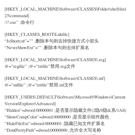
[HKEY_LOCAL_MACHINE\Software\CLASSES\Folder\shell\lin1
23\command]
:\?.exe” ;命令行
[HKEY_CLASSES_ROOT\Lnkfile]
“IsShortcut”=”" ;删除本句则去掉快捷方式小箭头
“NeverShowExt”=”" ;删除本句则去掉扩展名
[HKEY_LOCAL_MACHINE\Software\CLASSES\.reg]
@=”regfile” ;@=”txtfile”禁用.reg文件
[HKEY_LOCAL_MACHINE\Software\CLASSES\.inf]
@=”inffile” ;@=”txtfile”禁用.inf文件
[HKEY_USERS\.DEFAULT\Software\Microsoft\Windows\Current
Version\Explorer\Advanced]
“Hidden”=dword:00000001 ;是否显示隐藏文件(2隐/0隐&系/1All)
“ShowCompColor”=dword:00000000 ;是否显示组件颜色
“HideFileExt”=dword:00000001 ;隐藏已知文件扩展名
“DontPrettyPath”=dword:00000000 ;允许全大写名称