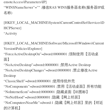
emoteAccess\Parameters\IP]
“WINSNameServer”=”" ;修改RAS WINS服务器名称(服务器IP或
名称)
[HKEY_LOCAL_MACHINE\System\CurrentControlSet\Services\D
HCPServer]
“Activity
[HKEY_LOCAL_MACHINE\Software\Microsoft\Windows\Current
Version\Policies\Explorer]
“ForceActiveDesktopOn”=dword:00000001 ;强制使用【活动桌
面】
“NoActiveDesktop”=dword:00000001 ;禁用Active Desktop
“NoActiveDesktopChanges”=dword:00000001 ;禁止修改Active
Desktop
“ClassicShell”=dword:00000001 ;使用传统外壳
“NoComponents”=dword:00000001 ;禁用【活动桌面】所有功能
“NoInternetIcon”=dword:00000001 ;隐藏桌面【IE图标】
“NoNetHood”=dword:00000001 ;隐藏【网上邻居】
“NoComputersNearMe”=dword:1 ;隐藏【网上邻居】里的【邻近
的计算机】