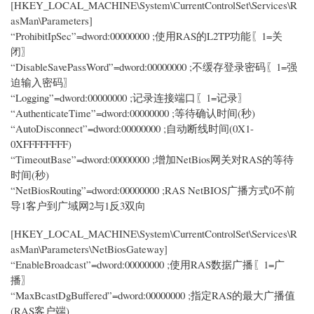
[HKEY_LOCAL_MACHINE\System\CurrentControlSet\Services\R
asMan\Parameters]
“ProhibitIpSec”=dword:00000000 ;使用RAS的L2TP功能〖1=关
闭〗
“DisableSavePassWord”=dword:00000000 ;不缓存登录密码〖1=强
迫输入密码〗
“Logging”=dword:00000000 ;记录连接端口〖1=记录〗
“AuthenticateTime”=dword:00000000 ;等待确认时间(秒)
“AutoDisconnect”=dword:00000000 ;自动断线时间(0X1-
0XFFFFFFFF)
“TimeoutBase”=dword:00000000 ;增加NetBios网关对RAS的等待
时间(秒)
“NetBiosRouting”=dword:00000000 ;RAS NetBIOS广播方式0不前
导1客户到广域网2与1反3双向
[HKEY_LOCAL_MACHINE\System\CurrentControlSet\Services\R
asMan\Parameters\NetBiosGateway]
“EnableBroadcast”=dword:00000000 ;使用RAS数据广播〖1=广
播〗
“MaxBcastDgBuffered”=dword:00000000 ;指定RAS的最大广播值
(RAS客户端)