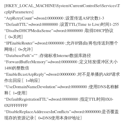
[HKEY_LOCAL_MACHINE\System\CurrentControlSet\Services\T
cpIp\Parameters]
“ArpRetryCount”=dword:00000000 ;设置传送ASP次数1-3
“DefaultTTL”=dword:00000000 ;设置TTL(Time to Live)时间1-255
“DisalbeDHCPMediaSense”=dword:00000000 ;取得DHCP协议
〖0=关闭〗
“IPEnableRouter”=dword:00000000 ;允许IP路由(将包传送到整个
网络)〖0=允许〗
“DatabasePath”=”" ;存储标准Internet数据库路径
“ForwardBufferMemory”=dword:00000000 ;定义转发缓冲区大小
1480的整数倍
“EnableBcastArpReply”=dword:00000000 ;对不是单播的ARP请求
作出回应〖1=响应〗
“UseDomainNameDevolution”=dword:00000000 ;使用DNS名称解
释〖1=使用〗
“DefaultRegistrationTTL”=dword:00000000 ;指定TTL时间0X0-
0XFFFFFFFF
“DisableReplaceAddressesInConflicts”=dword:00000000;是否覆盖
现存的资源记录〖0=DNS使用本身IP地址〗