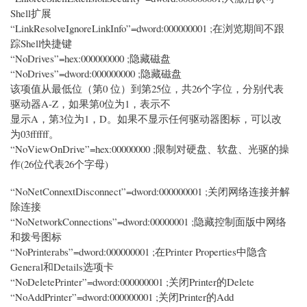
Shell扩展
“LinkResolveIgnoreLinkInfo”=dword:000000001 ;在浏览期间不跟
踪Shell快捷键
“NoDrives”=hex:000000000 ;隐藏磁盘
“NoDrives”=dword:000000000 ;隐藏磁盘
该项值从最低位（第0 位）到第25位，共26个字位，分别代表
驱动器A-Z，如果第0位为1，表示不
显示A，第3位为1，D。如果不显示任何驱动器图标，可以改
为03ffffff。
“NoViewOnDrive”=hex:00000000 ;限制对硬盘、软盘、光驱的操
作(26位代表26个字母)
“NoNetConnextDisconnect”=dword:000000001 ;关闭网络连接并解
除连接
“NoNetworkConnections”=dword:00000001 ;隐藏控制面版中网络
和拨号图标
“NoPrinterabs”=dword:000000001 ;在Printer Properties中隐含
General和Details选项卡
“NoDeletePrinter”=dword:000000001 ;关闭Printer的Delete
“NoAddPrinter”=dword:000000001 ;关闭Printer的Add