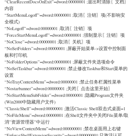
“ClearRecentDocsOnExit”=dword:00000001 ;退出时清除〖文档〗
内容
“StartMenuLogoff”=dword:00000001 ;取消〖注销〗项(不影响安
全模式)
“NoLogoff”=dword:00000001 ;取消〖注销〗项
“ForceStartMenuLogoff”=dword:00000001 ;强制显示〖注销〗项
“NoClose”=dword:00000001 ;取消〖关机〗项
“NoSetFolders”=dword:00000001 ;屏蔽开始菜单->设置中控制面
板和打印机
“NoFolderOptions”=dword:00000001 ;屏蔽文件夹选项命令
“NoSetTaskbar”=dword:00000001 ;禁止修改Taskbar和Start菜单的
设置
“NoTrayContextMenu”=dword:00000001 ;禁止任务栏属性菜单
“Nostarbanner”=dword:00000001 ;关闭〖点击这里开始〗
“NoStartMenuSubFolder”=dword:00000001 ;隐藏Program文件夹
(Win2000中隐藏用户文件)
“ClassicShell”=dword:00000001 ;激活Classic Shell双击式桌面=1
“NoFileMenu”=dword:00000001 ;在Shell文件夹中关闭File菜单/取
消”资源管理器”中运行
“NoViewContextMenu”=dword:000000001 ;禁在桌面用上右键
“EnforceShellExtensionSecurity”=dword:000000001;只激活认可