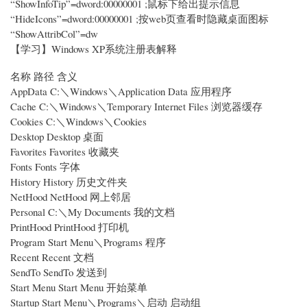
“ShowInfoTip”=dword:00000001 ;鼠标下给出提示信息
“HideIcons”=dword:00000001 ;按web页查看时隐藏桌面图标
“ShowAttribCol”=dw
【学习】Windows XP系统注册表解释
名称 路径 含义
AppData C:＼Windows＼Application Data 应用程序
Cache C:＼Windows＼Temporary Internet Files 浏览器缓存
Cookies C:＼Windows＼Cookies
Desktop Desktop 桌面
Favorites Favorites 收藏夹
Fonts Fonts 字体
History History 历史文件夹
NetHood NetHood 网上邻居
Personal C:＼My Documents 我的文档
PrintHood PrintHood 打印机
Program Start Menu＼Programs 程序
Recent Recent 文档
SendTo SendTo 发送到
Start Menu Start Menu 开始菜单
Startup Start Menu＼Programs＼启动 启动组