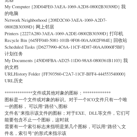
My Computer {20D04FE0-3AEA-1069-A2D8-08002B30309D} 我
的电脑
Network Neighborhood {208D2C60-3AEA-1069-A2D7-
08002B30309D} 网上邻居
Printers {2227A280-3AEA-1069-A2DE-08002B30309D} 打印机
Recycle Bin {645FF040-5081-101B-9F08-00AA002F984E} 回收站
Scheduled Tasks {D6277990-4C6A-11CF-8D87-00AA0060F5BF}
计划任务
My Documents {450D8FBA-AD25-11D0-98A8-0800361B1103} 我
的文档
URLHistory Folder {FF393560-C2A7-11CF-BFF4-444553540000}
URL历史
*************文件或其他对象的图标：*************
图标是一个文件或对象的标识。对于一个ICO文件只有一个唯
一的图标， 可以用“路径＼图标
文件名”来指示该文件的图标；对于EXE、DLL等文件，它们可
能要包含不止一个图标，这时就
需要有一个索引标志来指明是第几个图标，可以用“路径＼文
件名，索引号”的形式来指示该