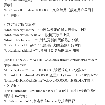
屏蔽〗
“NoChannelUI”=dword:00000001 ;完全禁用【频道用户界面】
〖1=屏蔽〗
〖制定预定限制标准〗
“MaxSubscriptionSize”=”" ;网站预定的最大容量KB上限
“MaxSubscriptionCount”=”" ;脱机页数目上限
“MinUpdateInterval”=”" ;计划更新间隔的最少分数
“UpdateExcludeBegin”=”" ;禁用计划更新的开始时间
“UpdateExcludeEnd”=”" ;禁用计划更新的结束时间
[HKEY_LOCAL_MACHINE\System\CurrentControlSet\Services\T
cpIp\Parameters]
“ArpRetryCount”=dword:00000000 ;设置传送ASP次数1-3
“DefaultTTL”=dword:00000000 ;设置TTL(Time to Live)时间1-255
“DisalbeDHCPMediaSense”=dword:00000000 ;取得DHCP协议
〖0=关闭〗
“IPEnableRouter”=dword:00000000 ;允许IP路由(将包传送到整个
网络)〖0=允许〗
“DatabasePath”=”" ;存储标准Internet数据库路径