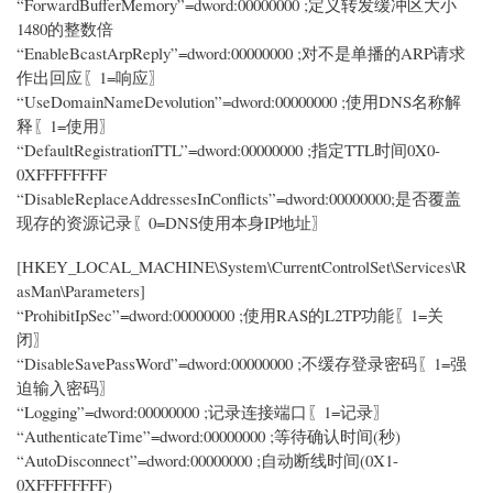
“ForwardBufferMemory”=dword:00000000 ;定义转发缓冲区大小
1480的整数倍
“EnableBcastArpReply”=dword:00000000 ;对不是单播的ARP请求
作出回应〖1=响应〗
“UseDomainNameDevolution”=dword:00000000 ;使用DNS名称解
释〖1=使用〗
“DefaultRegistrationTTL”=dword:00000000 ;指定TTL时间0X0-
0XFFFFFFFF
“DisableReplaceAddressesInConflicts”=dword:00000000;是否覆盖
现存的资源记录〖0=DNS使用本身IP地址〗
[HKEY_LOCAL_MACHINE\System\CurrentControlSet\Services\R
asMan\Parameters]
“ProhibitIpSec”=dword:00000000 ;使用RAS的L2TP功能〖1=关
闭〗
“DisableSavePassWord”=dword:00000000 ;不缓存登录密码〖1=强
迫输入密码〗
“Logging”=dword:00000000 ;记录连接端口〖1=记录〗
“AuthenticateTime”=dword:00000000 ;等待确认时间(秒)
“AutoDisconnect”=dword:00000000 ;自动断线时间(0X1-
0XFFFFFFFF)