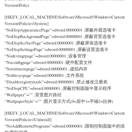
Version\Polici
[HKEY_LOCAL_MACHINE\Software\Microsoft\Windows\Current
Version\Policies\System]
“NoDispAppearancePage”=dword:00000001 ;屏蔽外观选项卡
“NoDispBackgroundPage”=dword:00000001 ;屏蔽背景选项卡
“NoDispScrSavPage”=dword:00000001 ;屏蔽屏保选项卡
“NoDispSettingsPage”=dword:00000001 ;屏蔽设置选项卡
“Nodevmgrpage”=dword:00000001 ;设备管理
“Noconfigpage”=dword:00000001 ;硬件配置文件
“Novirtmempage”=dword:00000001 ;虚拟内存
“Nofilesyspage”=dword:00000001 ;文件系统
“Disableregistrytools”=dword:00000001 ;禁止修改注册表
“NoDispCPL”=dword:00000001 ;屏蔽控制面版中显示程序
“Wallpaper”=”" ;背景图片路径
“WallpaperStyle”=”" ;图片显示方式(0=居中1=平铺2=拉伸)
[HKEY_LOCAL_MACHINE\Software\Microsoft\Windows\Current
Version\Policies\Uninstall]
“NoAddRemovePrograms”=dword:00000001 ;限制控制面版中的添