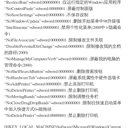
“RestrictRun”=dword:000000001 ;仅运行指定的Windows应用程序
“NoControlPanle”=dword:00000001 ;屏蔽控制面版
“NoSaveSettings”=dword:00000001 ;不保存设制
“NoWindowsUpdata”=dword:00000001 ;删除开始菜单中98升级项
“Intellimenus”=dword:00000001 ;禁用个性化菜单(2000中∨隐藏命
令)
“NoFileAssociate”=dword:00000001 ;限制修改文件关联
“DisablePersonalDirChange”=dword:00000001 ;限制修改我的文档
的路径(2000)
“NoManageMyComputerVerb”=dword:00000001 ;屏蔽我的电脑的
管理命令(2000)
“NoShellSearchButton”=dword:00000001 ;删除搜索按钮
“NoHardwareTab”=dword:00000001 ;屏蔽系统属性中硬件选项卡
“NoAddPrinter”=dword:00000001 ;禁止添加打印机
“NoDeletePrinter”=dword:00000001 ;禁止删除打印机
“NoMovingBands”=dword:00000001 ;限制调整任务栏
“NoCloseDragDropBands”=dword:00000001 ;限制往快速启动菜单
中加入快捷方式0=能拖动
“NoDeletePrinter”=dword:00000001 ;禁止删除打印机
[HKEY_LOCAL_MACHINE\Software\Microsoft\Windows\Current