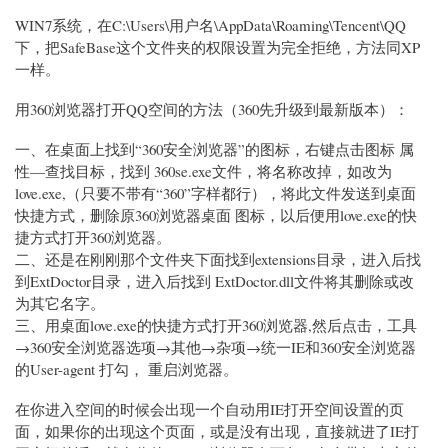
WIN7系统，在C:\Users\用户名\AppData\Roaming\Tencent\QQ
下，把SafeBase这个文件夹的权限设置为完全拒绝，方法同XP
一样。
用360浏览器打开QQ空间的方法（360先升级到最新版本）：
一、在桌面上找到“360安全浏览器”的图标，右键点击图标 属
性—查找目标，找到 360se.exe文件，将名称改掉，如改为
love.exe,（只要不带有“360”字样都行），将此文件发送到桌面
快捷方式，删除原360浏览器桌面 图标，以后便用love.exe的快
捷方式打开360浏览器。
二、还是在刚刚那个文件夹下面找到extensions目录，进入后找
到ExtDoctor目录，进入后找到 ExtDoctor.dll文件将其删除或改
为其它名字。
三、用桌面love.exe的快捷方式打开360浏览器,然后点击，工具
→360安全浏览器选项→其他→杂项→统一IE和360安全浏览器
的User-agent 打勾， 重启浏览器。
在你进入空间的时候会出现一个自动用IE打开空间设置的页
面，如果你的出现这个页面，或是没有出现，直接就进了IE打