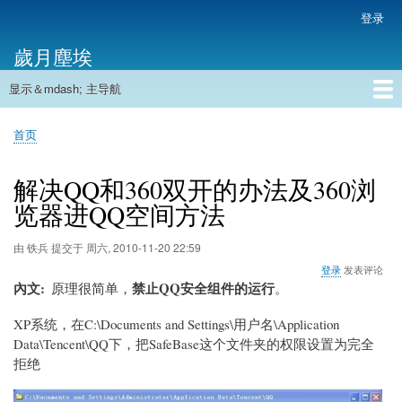
跳
登录
用
转
户
歲月塵埃
到
帐
主
户
显示＆mdash; 主导航
要
主
菜
内
导
容
首页
单
首页
航
面
包
解决QQ和360双开的办法及360浏
屑
览器进QQ空间方法
由
铁兵
提交于
周六, 2010-11-20 22:59
登录
发表评论
內文
禁止QQ安全组件的运行
原理很简单，
。
XP系统，在C:\Documents and Settings\用户名\Application
Data\Tencent\QQ下，把SafeBase这个文件夹的权限设置为完全
拒绝