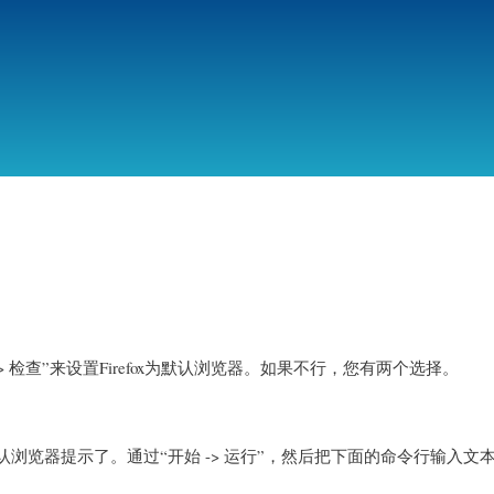
跳
转
到
主
要
内
容
浏览器 -> 检查”来设置Firefox为默认浏览器。如果不行，您有两个选择。
默认浏览器提示了。通过“开始 -> 运行”，然后把下面的命令行输入文