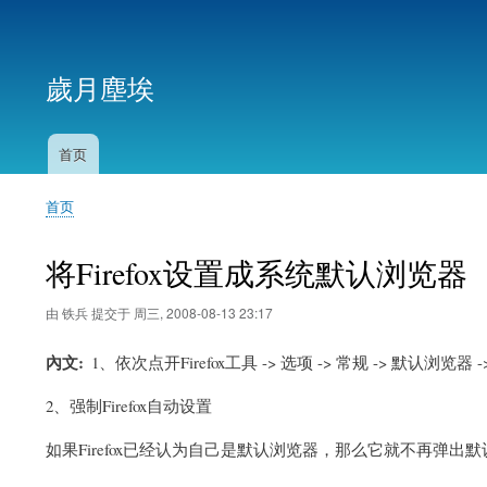
用
户
歲月塵埃
帐
户
菜
首页
主
单
导
首页
航
面
包
将Firefox设置成系统默认浏览器
屑
由
铁兵
提交于
周三, 2008-08-13 23:17
內文
1、依次点开Firefox工具 -> 选项 -> 常规 -> 默认
2、强制Firefox自动设置
如果Firefox已经认为自己是默认浏览器，那么它就不再弹出