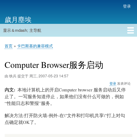
跳
登录
用
转
户
歲月塵埃
到
帐
主
户
显示＆mdash; 主导航
要
主
菜
内
导
容
首页
单
首页
卡巴斯基的兼容模式
航
面
包
Computer Browser服务启动
屑
由
铁兵
提交于
周三, 2007-05-23 14:57
登录
发表评论
內文
本地计算机上的开启Computer browser 服务启动后又停
止了。一写服务知道停止，如果他们没有什么可做的，例如
“性能日志和警报”服务。
解决方法:打开防火墙-例外-在\"文件和打印机共享\"打上对勾
点确定就OK了。