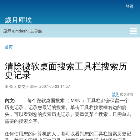
跳
登录
用
转
户
歲月塵埃
到
帐
主
户
显示＆mdash; 主导航
要
主
菜
内
导
容
首页
单
首页
航
面
包
清除微软桌面搜索工具栏搜索历
屑
史记录
由
铁兵
提交于
周三, 2007-05-23 14:57
登录
发表评论
內文
每个微软桌面搜索（ MSN ）工具栏都会保留一个
历史记录，记录您最近的搜索。单击工具栏搜索框右边的箭
头，可以看到您的搜索历史记录。要重复某个搜索，只需单击
需要的搜索文字。
任何使用您的计算机的人，都可以看到您的工具栏搜索历史记