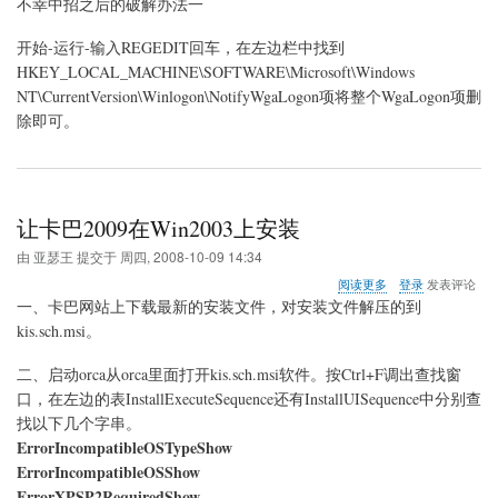
不幸中招之后的破解办法一
开始-运行-输入REGEDIT回车，在左边栏中找到
HKEY_LOCAL_MACHINE\SOFTWARE\Microsoft\Windows
NT\CurrentVersion\Winlogon\NotifyWgaLogon项将整个WgaLogon项删
除即可。
让卡巴2009在Win2003上安装
由
亚瑟王
提交于
周四, 2008-10-09 14:34
关
阅读更多
登录
发表评论
于
一、卡巴网站上下载最新的安装文件，对安装文件解压的到
让
kis.sch.msi。
卡
巴
二、启动orca从orca里面打开kis.sch.msi软件。按Ctrl+F调出查找窗
2009
在
口，在左边的表InstallExecuteSequence还有InstallUISequence中分别查
Win2003
找以下几个字串。
上
ErrorIncompatibleOSTypeShow
安
ErrorIncompatibleOSShow
装
ErrorXPSP2RequiredShow