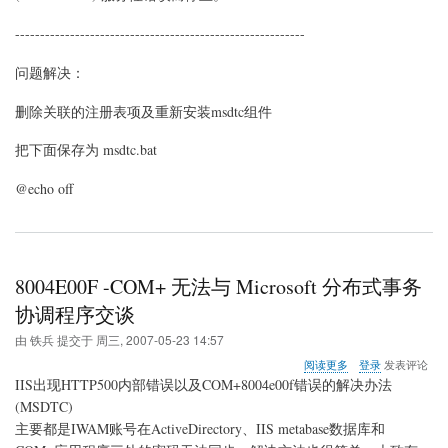
----------------------------------------------------------
问题解决：
删除关联的注册表项及重新安装msdtc组件
把下面保存为 msdtc.bat
@echo off
8004E00F -COM+ 无法与 Microsoft 分布式事务
协调程序交谈
由
铁兵
提交于
周三, 2007-05-23 14:57
关
阅读更多
登录
发表评论
于
IIS出现HTTP500内部错误以及COM+8004e00f错误的解决办法
8004E00F
(MSDTC)
-
主要都是IWAM账号在ActiveDirectory、IIS metabase数据库和
COM+
无