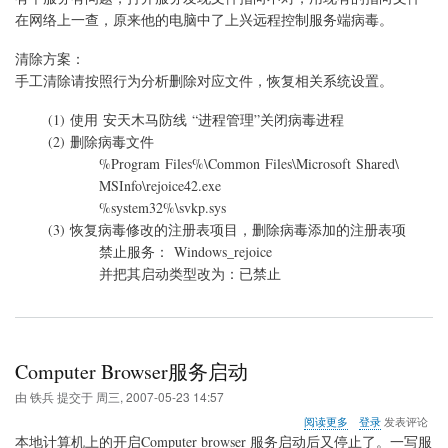
程
在网络上一查，原来他的电脑中了
上兴远程控制服务端病毒。
控
制
清除方案：
服
手工清除请按照行为分析删除对应文件，恢复相关系统设置。
务
端
(1) 使用 安天木马防线 “进程管理”关闭病毒进程
病
毒
(2) 删除病毒文件
%Program Files%\Common Files\Microsoft Shared\
MSInfo\rejoice42.exe
%system32%\svkp.sys
(3) 恢复病毒修改的注册表项目，删除病毒添加的注册表项
禁止服务： Windows_rejoice
并把其启动类型改为：已禁止
Computer Browser服务启动
由
铁兵
提交于
周三, 2007-05-23 14:57
关
阅读更多
登录
发表评论
于
本地计算机上的开启Computer browser 服务启动后又停止了。一写服