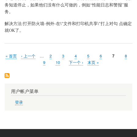
Computer
务知道停止，如果他们没有什么可做的，例如“性能日志和警报”服
Browser
务。
服
务
启
解决方法:打开防火墙-例外-在\"文件和打印机共享\"打上对勾 点确定
动
就OK了。
首
« 首页
前
‹ 上一个
…
页
2
页
3
页
4
页
5
页
6
当
7
页
8
分
页
一
面
面
面
面
面
前
面
页
9
页
10
下
下一个 ›
末
末页 »
页
页
页
面
面
一
页
页
用户帐户菜单
登录