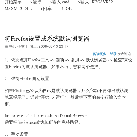
开始菜单－－>运行－－>输入 cmd－－>输入 REGSVR32
的
设
MSXML3.DLL－－>回车！！！ OK
置
将Firefox设置成系统默认浏览器
由
铁兵
提交于
周三, 2008-08-13 23:17
关
阅读更多
登录
发表评论
于
1、依次点开Firefox工具 -> 选项 -> 常规 -> 默认浏览器 -> 检查”来设
将
置Firefox为默认浏览器。如果不行，您有两个选择。
Firefox
设
2、强制Firefox自动设置
置
成
系
如果Firefox已经认为自己是默认浏览器，那么它就不再弹出默认浏
统
览器提示了。通过“开始 -> 运行”，然后把下面的命令行输入文本
默
框。
认
浏
firefox.exe -silent -nosplash -setDefaultBrowser
览
器
需要把firefox.exe改为其所在的完整路径。
3、手动设置