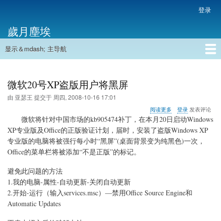
跳
登录
用
转
户
歲月塵埃
到
帐
主
户
显示＆mdash; 主导航
要
主
菜
内
导
容
首页
单
航
微软20号XP盗版用户将黑屏
由
亚瑟王
提交于
周四, 2008-10-16 17:01
关
阅读更多
登录
发表评论
于
微软将针对中国市场
的kb905474补丁，
在本月20日启动Windows
微
XP专业版及Office的正版验证计划，届时，安装了盗版Windows XP
软
专业版的电脑将被强行每小时“黑屏”(桌面背景变为纯黑色)一次，
20
号
Office的菜单栏将被添加“不是正版”的标记。
XP
盗
避免此问题的方法
版
1.我的电脑-属性-自动更新-关闭自动更新
用
2.开始-运行（输入services.msc）—禁用Office Source Engine和
户
将
Automatic Updates
黑
屏