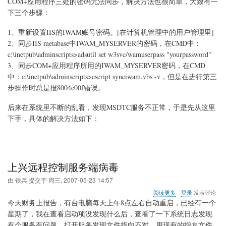
COM+应用程序三处的密码无法同步，解决方法也很简单，大致有一
法
下三个步骤：
与
Microsoft
1、重新设置IIS的IWAM账号密码。[在计算机管理中的用户管理里]
分
2、同步IIS metabase中IWAM_MYSERVER的密码，在CMD中：
布
式
c:\inetpub\adminscripts>adsutil set w3svc/wamuserpass "yourpassword"
事
3、同步COM+应用程序所用的IWAM_MYSERVER密码，在CMD
务
中：c:\inetpub\adminscripts>cscript synciwam.vbs -v，但是在进行第三
协
调
步操作时总是报8004e00f错误。
程
序
后来在系统里不断的乱看，发现MSDTC服务不正常，于是先从这里
交
下手，具体的解决方法如下：
谈
上兴远程控制服务端病毒
由
铁兵
提交于
周三, 2007-05-23 14:57
关
阅读更多
登录
发表评论
于
今天财务上报告，有台电脑每天上午8点左右自动重启，已经有一个
上
星期了，我在查看启动项没发现什么后，查看了一下系统日志发现
兴
有个服务有问题，打开服务发现文件指向不对，用现有的指向文件
远