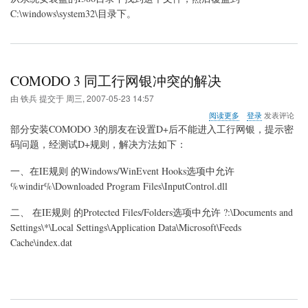
C:\windows\system32\目录下。
COMODO 3 同工行网银冲突的解决
由
铁兵
提交于
周三, 2007-05-23 14:57
关
阅读更多
登录
发表评论
于
部分安装COMODO 3的朋友在设置D+后不能进入工行网银，提示密
COMODO
码问题，经测试D+规则，解决方法如下：
3
同
一、在IE规则 的Windows/WinEvent Hooks选项中允许
工
行
%windir%\Downloaded Program Files\InputControl.dll
网
银
二、 在IE规则 的Protected Files/Folders选项中允许 ?:\Documents and
冲
Settings\*\Local Settings\Application Data\Microsoft\Feeds
突
Cache\index.dat
的
解
决