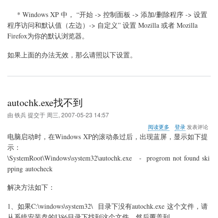
* Windows XP 中， “开始 -> 控制面板 -> 添加/删除程序 -> 设置
程序访问和默认值（左边）-> 自定义” 设置 Mozilla 或者 Mozilla
Firefox为你的默认浏览器。
如果上面的办法无效，那么请照以下设置。
autochk.exe找不到
由
铁兵
提交于
周三, 2007-05-23 14:57
关
阅读更多
登录
发表评论
于
电脑启动时，在Windows XP的滚动条过后，出现蓝屏，显示如下提
autochk.exe
示：
找
\SystemRoot\Windows\system32\autochk.exe - progrom not found ski
不
到
pping autocheck
解决方法如下：
1
、如果C:\windows\system32\ 目录下没有autochk.exe 这个文件，请
从系统安装盘的I386目录下找到这个文件，然后覆盖到