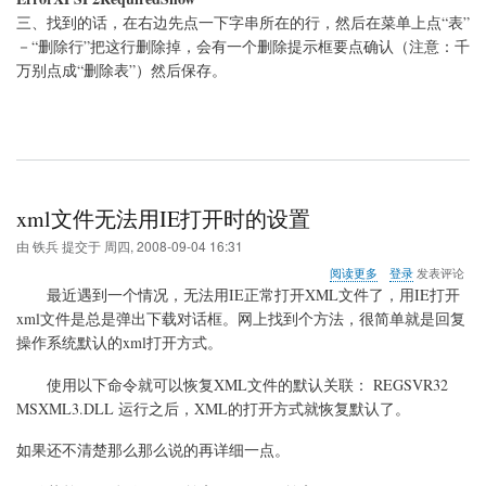
三、找到的话，在右边先点一下字串所在的行，然后在菜单上点“表”
－“删除行”把这行删除掉，会有一个删除提示框要点确认（注意：千
万别点成“删除表”）然后保存。
xml文件无法用IE打开时的设置
由
铁兵
提交于
周四, 2008-09-04 16:31
关
阅读更多
登录
发表评论
于
最近遇到一个情况，无法用IE正常打开XML文件了，用IE打开
xml
xml文件是总是弹出下载对话框。网上找到个方法，很简单就是回复
文
操作系统默认的xml打开方式。
件
无
法
使用以下命令就可以恢复XML文件的默认关联： REGSVR32
用
MSXML3.DLL 运行之后，XML的打开方式就恢复默认了。
IE
打
如果还不清楚那么那么说的再详细一点。
开
时