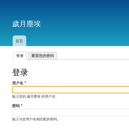
用
户
歲月塵埃
帐
户
菜
首页
主
单
导
航
登录
（活动标签）
重置您的密码
主
标
登录
签
用户名
输入您的 歲月塵埃 的用户名。
密码
输入与您用户名相匹配的密码。