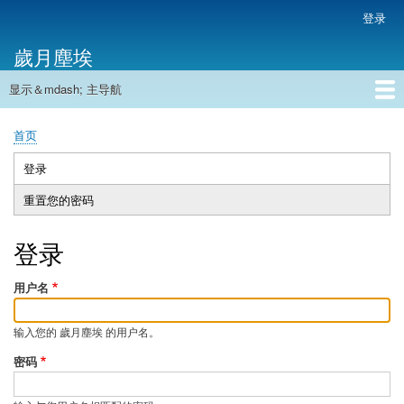
跳
登录
用
转
户
歲月塵埃
到
帐
主
户
显示＆mdash; 主导航
要
主
菜
内
导
容
首页
单
首页
航
面
包
登录
（活
主
屑
动
重置您的密码
标
标
签
签）
登录
用户名
输入您的 歲月塵埃 的用户名。
密码