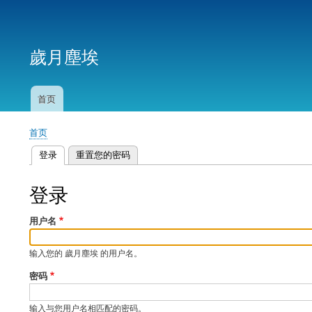
用
户
歲月塵埃
帐
户
菜
首页
主
单
导
首页
航
面
登录
（活动标签）
重置您的密码
包
主
屑
标
登录
签
用户名
输入您的 歲月塵埃 的用户名。
密码
输入与您用户名相匹配的密码。