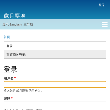
跳
登录
用
转
户
歲月塵埃
到
帐
主
户
显示＆mdash; 主导航
要
主
菜
内
导
容
首页
单
首页
航
面
包
登录
（活
主
屑
动
重置您的密码
标
标
签
签）
登录
用户名
输入您的 歲月塵埃 的用户名。
密码