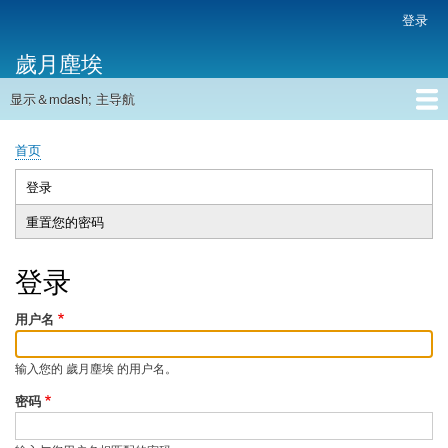
跳
登录
用
转
户
歲月塵埃
到
帐
主
户
显示＆mdash; 主导航
要
主
菜
内
导
容
首页
单
首页
航
面
包
登录
（活
主
屑
动
重置您的密码
标
标
签
签）
登录
用户名
输入您的 歲月塵埃 的用户名。
密码