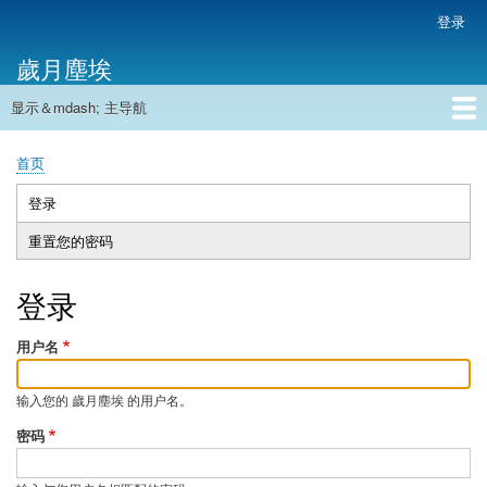
跳
登录
用
转
户
歲月塵埃
到
帐
主
户
显示＆mdash; 主导航
要
主
菜
内
导
容
首页
单
首页
航
面
包
登录
（活
主
屑
动
重置您的密码
标
标
签
签）
登录
用户名
输入您的 歲月塵埃 的用户名。
密码