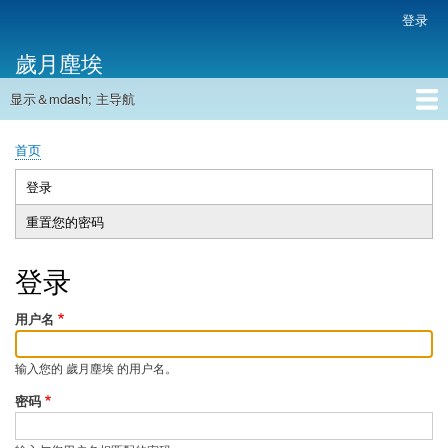
跳
登录
用
转
户
歲月塵埃
到
帐
主
户
显示＆mdash; 主导航
要
主
菜
内
导
容
首页
单
首页
航
面
包
登录
（活
主
屑
动
重置您的密码
标
标
签
签）
登录
用户名
输入您的 歲月塵埃 的用户名。
密码