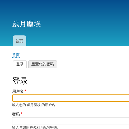
用
户
歲月塵埃
帐
户
菜
首页
主
单
导
首页
航
面
登录
（活动标签）
重置您的密码
包
主
屑
标
登录
签
用户名
输入您的 歲月塵埃 的用户名。
密码
输入与您用户名相匹配的密码。