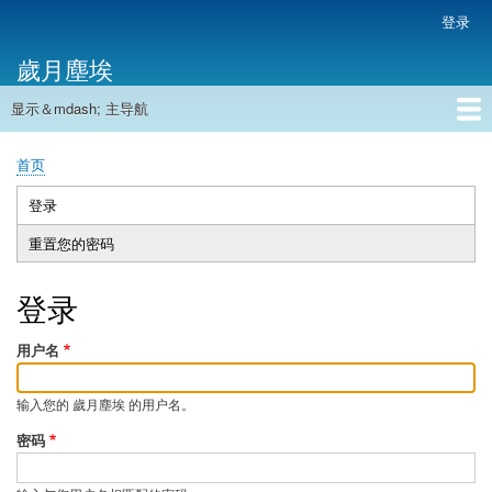
跳
登录
用
转
户
歲月塵埃
到
帐
主
户
显示＆mdash; 主导航
要
主
菜
内
导
容
首页
单
首页
航
面
包
登录
（活
主
屑
动
重置您的密码
标
标
签
签）
登录
用户名
输入您的 歲月塵埃 的用户名。
密码