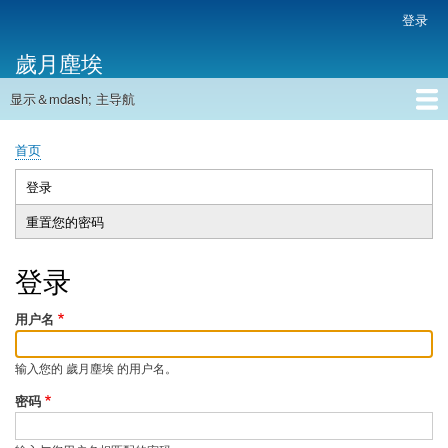
跳
登录
用
转
户
歲月塵埃
到
帐
主
户
显示＆mdash; 主导航
要
主
菜
内
导
容
首页
单
首页
航
面
包
登录
（活
主
屑
动
重置您的密码
标
标
签
签）
登录
用户名
输入您的 歲月塵埃 的用户名。
密码