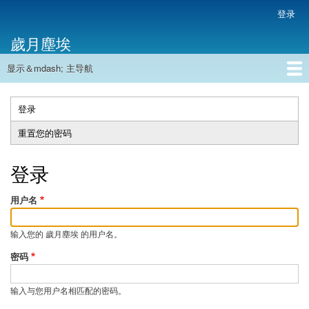
跳
登录
用
转
户
歲月塵埃
到
帐
主
户
显示＆mdash; 主导航
要
主
菜
内
导
容
首页
单
航
登录
（活
主
动
重置您的密码
标
标
签
签）
登录
用户名
输入您的 歲月塵埃 的用户名。
密码
输入与您用户名相匹配的密码。