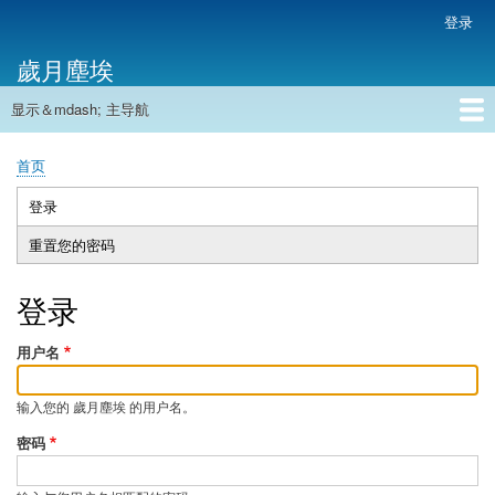
跳
登录
用
转
户
歲月塵埃
到
帐
主
户
显示＆mdash; 主导航
要
主
菜
内
导
容
首页
单
首页
航
面
包
登录
（活
主
屑
动
重置您的密码
标
标
签
签）
登录
用户名
输入您的 歲月塵埃 的用户名。
密码