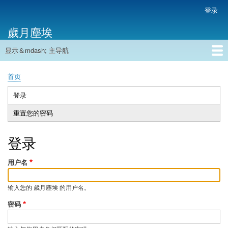
跳
登录
用
转
户
歲月塵埃
到
帐
主
户
显示＆mdash; 主导航
要
主
菜
内
导
容
首页
单
首页
航
面
包
登录
（活
主
屑
动
重置您的密码
标
标
签
签）
登录
用户名
输入您的 歲月塵埃 的用户名。
密码