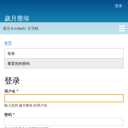
跳
登录
用
转
户
歲月塵埃
到
帐
主
户
显示＆mdash; 主导航
要
主
菜
内
导
容
首页
单
首页
航
面
包
登录
（活
主
屑
动
重置您的密码
标
标
签
签）
登录
用户名
输入您的 歲月塵埃 的用户名。
密码