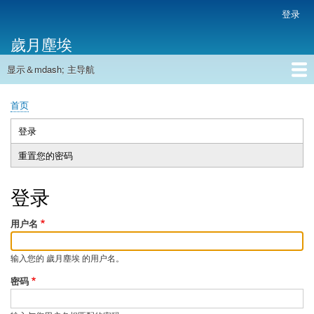
跳
登录
用
转
户
歲月塵埃
到
帐
主
户
显示＆mdash; 主导航
要
主
菜
内
导
容
首页
单
首页
航
面
包
登录
（活
主
屑
动
重置您的密码
标
标
签
签）
登录
用户名
输入您的 歲月塵埃 的用户名。
密码