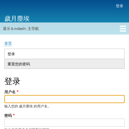
跳
登录
用
转
户
歲月塵埃
到
帐
主
户
显示＆mdash; 主导航
要
主
菜
内
导
容
首页
单
首页
航
面
包
登录
（活
主
屑
动
重置您的密码
标
标
签
签）
登录
用户名
输入您的 歲月塵埃 的用户名。
密码