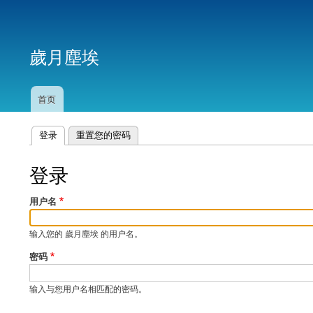
用
户
歲月塵埃
帐
户
菜
首页
主
单
导
航
登录
（活动标签）
重置您的密码
主
标
登录
签
用户名
输入您的 歲月塵埃 的用户名。
密码
输入与您用户名相匹配的密码。