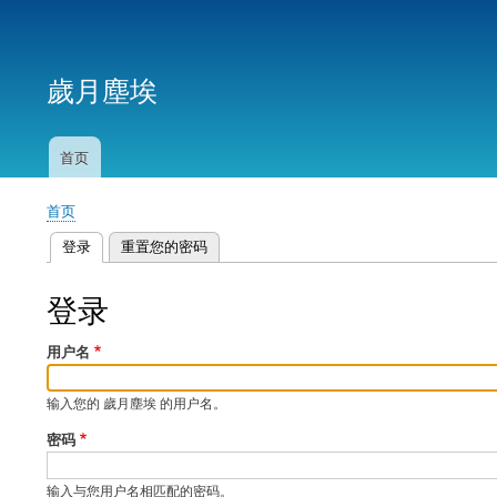
用
户
歲月塵埃
帐
户
菜
首页
主
单
导
首页
航
面
登录
（活动标签）
重置您的密码
包
主
屑
标
登录
签
用户名
输入您的 歲月塵埃 的用户名。
密码
输入与您用户名相匹配的密码。