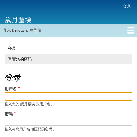
跳
登录
用
转
户
歲月塵埃
到
帐
主
户
显示＆mdash; 主导航
要
主
菜
内
导
容
首页
单
航
登录
（活
主
动
重置您的密码
标
标
签
签）
登录
用户名
输入您的 歲月塵埃 的用户名。
密码
输入与您用户名相匹配的密码。