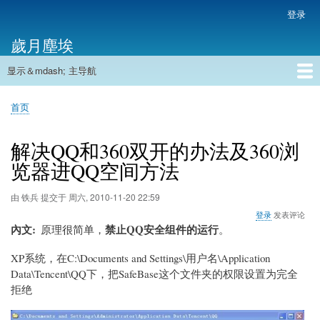
跳
登录
用
转
户
歲月塵埃
到
帐
主
户
显示＆mdash; 主导航
要
主
菜
内
导
容
首页
单
首页
航
面
包
解决QQ和360双开的办法及360浏
屑
览器进QQ空间方法
由
铁兵
提交于
周六, 2010-11-20 22:59
登录
发表评论
內文
禁止QQ安全组件的运行
原理很简单，
。
XP系统，在C:\Documents and Settings\用户名\Application
Data\Tencent\QQ下，把SafeBase这个文件夹的权限设置为完全
拒绝