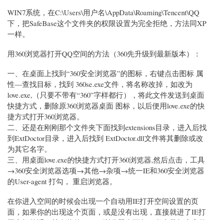
WIN7系统，在C:\Users\用户名\AppData\Roaming\Tencent\QQ
下，把SafeBase这个文件夹的权限设置为完全拒绝，方法同XP
一样。
用360浏览器打开QQ空间的方法（360先升级到最新版本）：
一、在桌面上找到“360安全浏览器”的图标，右键点击图标 属
性—查找目标，找到 360se.exe文件，将名称改掉，如改为
love.exe,（只要不带有“360”字样都行），将此文件发送到桌面
快捷方式，删除原360浏览器桌面 图标，以后便用love.exe的快
捷方式打开360浏览器。
二、还是在刚刚那个文件夹下面找到extensions目录，进入后找
到ExtDoctor目录，进入后找到 ExtDoctor.dll文件将其删除或改
为其它名字。
三、用桌面love.exe的快捷方式打开360浏览器,然后点击，工具
→360安全浏览器选项→其他→杂项→统一IE和360安全浏览器
的User-agent 打勾， 重启浏览器。
在你进入空间的时候会出现一个自动用IE打开空间设置的页
面，如果你的出现这个页面，或是没有出现，直接就进了IE打