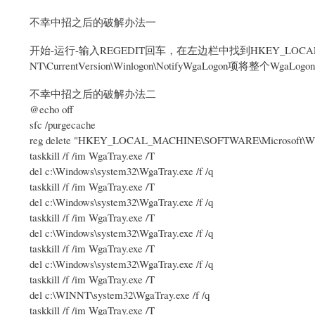
不幸中招之后的破解办法一
开始-运行-输入REGEDIT回车，在左边栏中找到HKEY_LOCAL_MACHI
NT\CurrentVersion\Winlogon\NotifyWgaLogon项将整个Wga
不幸中招之后的破解办法二
@echo off
sfc /purgecache
reg delete "HKEY_LOCAL_MACHINE\SOFTWARE\Microsoft\Window
taskkill /f /im WgaTray.exe /T
del c:\Windows\system32\WgaTray.exe /f /q
taskkill /f /im WgaTray.exe /T
del c:\Windows\system32\WgaTray.exe /f /q
taskkill /f /im WgaTray.exe /T
del c:\Windows\system32\WgaTray.exe /f /q
taskkill /f /im WgaTray.exe /T
del c:\Windows\system32\WgaTray.exe /f /q
taskkill /f /im WgaTray.exe /T
del c:\WINNT\system32\WgaTray.exe /f /q
taskkill /f /im WgaTray.exe /T