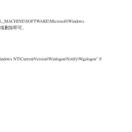
NE\SOFTWARE\Microsoft\Windows
Logon项删除即可。
s NT\CurrentVersion\Winlogon\Notify\Wgalogon" /f