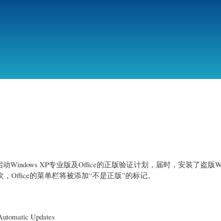
跳
转
到
主
要
内
容
动Windows XP专业版及Office的正版验证计划，届时，安装了盗版Win
Office的菜单栏将被添加“不是正版”的标记。
omatic Updates