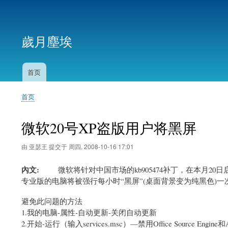
用
户
歲月塵埃
帐
户
菜
首页
主
单
导
首页
航
面
包
微软20号XP盗版用户将黑屏
屑
由
亚瑟王
提交于
周四, 2008-10-16 17:01
內文
微软将针对中国市场
的kb905474补丁，
在本月20日启
专业版的电脑将被强行每小时“黑屏”(桌面背景变为纯黑色)一次，
避免此问题的方法
1.我的电脑-属性-自动更新-关闭自动更新
2.开始-运行（输入services.msc）—禁用Office Source Engine和Aut