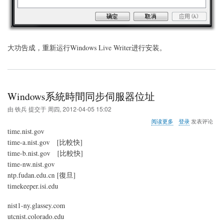
大功告成，重新运行Windows Live Writer进行安装。
Windows系統時間同步伺服器位址
由
铁兵
提交于
周四, 2012-04-05 15:02
关
阅读更多
登录
发表评论
于
time.nist.gov
Windows
time-a.nist.gov [比較快]
系
time-b.nist.gov [比較快]
統
時
time-nw.nist.gov
間
ntp.fudan.edu.cn [復旦]
同
timekeeper.isi.edu
步
伺
nist1-ny.glassey.com
服
器
utcnist.colorado.edu
位