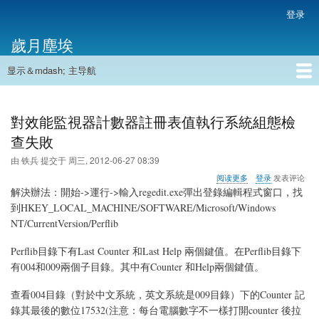
跳
登录
用
转
户
歲月塵埃
到
帐
主
户
显示＆mdash; 主导航
要
主
菜
内
导
容
首页
单
航
對效能監視器計數器註冊表值執行系統組態檢
查失敗
由
铁兵
提交于
周三, 2012-06-27 08:39
关
阅读更多
登录
发表评论
于
解決辦法：開始->運行->輸入regedit.exe彈出登錄編輯程式窗口，找
對
到HKEY_LOCAL_MACHINE/SOFTWARE/Microsoft/Windows
效
NT/CurrentVersion/Perflib
能
監
視
Perflib目錄下有Last Counter 和Last Help 兩個鍵值。在Perflib目錄下
器
有004和009兩個子目錄。其中有Counter 和Help兩個鍵值。
計
數
查看004目錄（對於中文系統，英文系統是009目錄）下的Counter 記
器
錄其最後的數位17532(注意：每台電腦數字不一樣打開counter 後拉
註