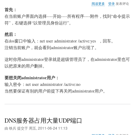
关
阅读更多
登录
发表评论
于
首先：
激
在当前账户界面内选择----开始----所有程序----附件，找到“命令提示
活
符”，右键选择“以管理员身份运行”。
WIN7
家
然后：
庭
版
在dos窗口中输入：net user administrator /active:yes ，回车。
中
注销当前账户，就会看到administrator账户出现了。
的
administrator
这时你用administrator登录就是超级管理员了，在administrator里也可
超
级
以把原来的用户删掉。
管
理
要想关闭administrator用户：
员
输入密令：net user administrator /active:no
当然要保证有别的用户前提下再关闭administrator用户。
DNS服务器占用大量UDP端口
由
铁兵
提交于
周五, 2011-06-24 11:13
关