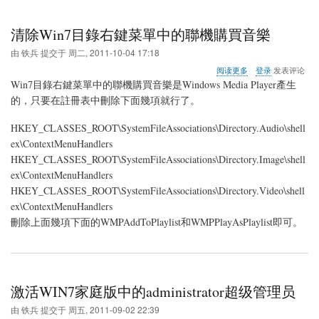
清除Win7目錄右鍵菜單中的聯機購買音樂
由
铁兵
提交于
周二, 2011-10-04 17:18
关
阅读更多
登录
发表评论
于
Win7目錄右鍵菜單中的聯機購買音樂是Windows Media Player產生
清
的，只要在註冊表中刪除下面幾項就行了。
除
Win7
HKEY_CLASSES_ROOT\SystemFileAssociations\Directory.Audio\shell
目
錄
ex\ContextMenuHandlers
右
HKEY_CLASSES_ROOT\SystemFileAssociations\Directory.Image\shell
鍵
ex\ContextMenuHandlers
菜
HKEY_CLASSES_ROOT\SystemFileAssociations\Directory.Video\shell
單
中
ex\ContextMenuHandlers
的
刪除上面幾項下面的WMPAddToPlaylist和WMPPlayAsPlaylist即可。
聯
機
購
買
音
樂
激活WIN7家庭版中的administrator超级管理员
由
铁兵
提交于
周五, 2011-09-02 22:39