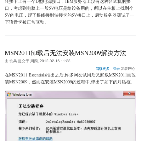
转
转接卡上有一个D型电源接口，IBM服务器上没有这种台式机的接
接
口，考虑到电脑上一般5V电压是给设备用的，所以在主板上找到个
卡
5V的电压，焊了根线接到转接卡的5V接口上，启动服务器测试了一
供
下语音卡被正常驱动。
电
MSN2011卸载后无法安装MSN2009解决方法
由
铁兵
提交于
周四, 2012-02-16 11:28
关
阅读更多
登录
发表评论
于
在MSN2011 Essentials推出之后,许多网友试用后又卸载MSN2011而改
MSN2011
装MSN2009，然而在安装MSN2009的过程中,弹出了如下的对话框。
卸
载
后
无
法
安
装
MSN2009
解
决
方