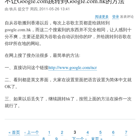
不让Google.com跳转到Google.com.hk的方法
由
铁兵
提交于
周四, 2011-05-26 13:41
关
阅读更多
登录
发表评论
于
自从谷歌搬到香港以后，每次上谷歌主页都是给跳转到
不
google.com.hk，而这二个搜索到的东西并不完全相同，让人感到十
让
分不爽，主要还是因为谷歌会自动识别你的IP，并给跳转到谷歌在
Google.com
跳
你IP所在地的网站。
转
到
在网上搜了搜办法很多，最简单的方法:
Google.com.hk
的
一、直接访问这个链接
http://www.google.com/ncr
方
法
二、看到都是英文界面，大家在设置里面把语言设置为简体中文就
OK了。
三、如果以后丢失了，继续跳转hk了，按照上面的方法在操作一次
就行了。
首
« 首页
前
‹ 上一个
页
1
页
2
当
3
页
4
页
5
页
6
页
7
分
页
一
面
面
前
面
面
面
面
页
8
页
9
…
下
下一个 ›
末
末页 »