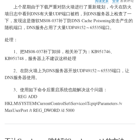
阅读更多
登录
发表评论
于
上个星期由于下载严重对防火墙进行了重新规划，今天在防火
DNS
墙日志中看到DNS有大量UDP端口被档，到DNS服务器上检查了一
服
下，发现这是微软MS08-037补丁防DNS Cache Poisoning攻击产生的
务
器
随机端口，DNS服务占用了大量UDP49152～65535端口。
占
用
处理：
大
量
1、把MS08-037补丁卸掉，相关补丁为：KB951746、
UDP
KB951748，服务器上不建议这样处理
端
口
2、在防火墙上为DNS服务器开放UDP49152～65535端口，让
DNS服务器使用。
3、使用如下命令后重启系统也能解决这个问题：
REG ADD
HKLM\SYSTEM\CurrentControlSet\Services\Tcpip\Parameters /v
MaxUserPort /t REG_DWORD /d 5000