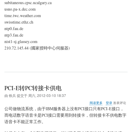
subitaneous.cpsc.ucalgary.ca
址
usno.pa-x.dec.com
time.twc.weather.com
swisstime.ethz.ch
ntp0.fau.de
ntp3.fau.de
nist1-sj.glassey.com
210.72.145.44 (國家授時中心伺服器)
PCI-E转PC转接卡供电
由
铁兵
提交于
周六, 2012-03-10 18:37
关
阅读更多
登录
发表评论
于
公司做物流系统，由于IBM服务器上没有PCI接口只有PCI-E接口，
PCI-
而电话数字语音卡是PCI接口需要用到转接卡，但转接卡不供电数字
E
语音卡不能正常工作。
转
PC