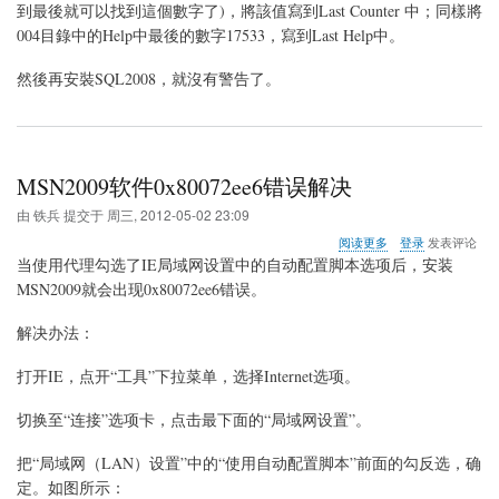
冊
到最後就可以找到這個數字了)，將該值寫到Last Counter 中；同樣將
表
004目錄中的Help中最後的數字17533，寫到Last Help中。
值
執
然後再安裝SQL2008，就沒有警告了。
行
系
統
組
態
檢
MSN2009软件0x80072ee6错误解决
查
失
由
铁兵
提交于
周三, 2012-05-02 23:09
敗
关
阅读更多
登录
发表评论
于
当使用代理勾选了IE局域网设置中的自动配置脚本选项后，安装
MSN2009
MSN2009就会出现0x80072ee6错误。
软
件
解决办法：
0x80072ee6
错
误
打开IE，点开“工具”下拉菜单，选择Internet选项。
解
决
切换至“连接”选项卡，点击最下面的“局域网设置”。
把“局域网（LAN）设置”中的“使用自动配置脚本”前面的勾反选，确
定。如图所示：