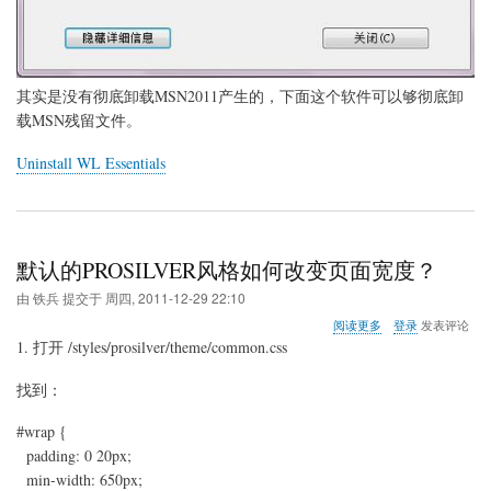
法
其实是没有彻底卸载MSN2011产生的，下面这个软件可以够彻底卸
载MSN残留文件。
Uninstall WL Essentials
默认的PROSILVER风格如何改变页面宽度？
由
铁兵
提交于
周四, 2011-12-29 22:10
关
阅读更多
登录
发表评论
于
1. 打开 /styles/prosilver/theme/common.css
默
认
找到：
的
PROSILVER
#wrap {
风
格
padding: 0 20px;
如
min-width: 650px;
何